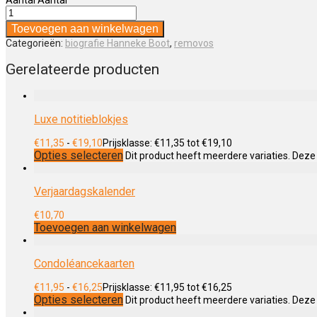
Toevoegen aan winkelwagen
Categorieën:
biografie Hanneke Boot
,
removos
Gerelateerde producten
Luxe notitieblokjes
€
11,35
-
€
19,10
Prijsklasse: €11,35 tot €19,10
Opties selecteren
Dit product heeft meerdere variaties. Dez
Verjaardagskalender
€
10,70
Toevoegen aan winkelwagen
Condoléancekaarten
€
11,95
-
€
16,25
Prijsklasse: €11,95 tot €16,25
Opties selecteren
Dit product heeft meerdere variaties. Dez