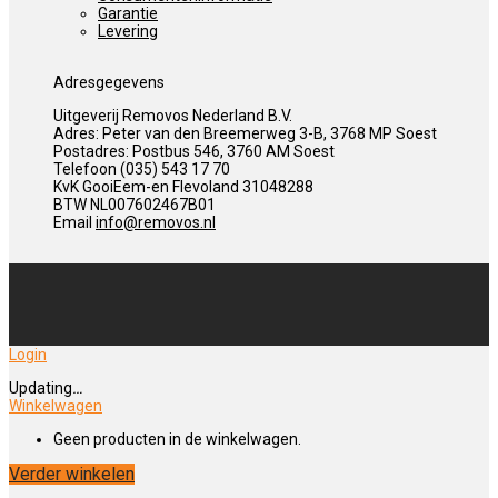
Garantie
Levering
Adresgegevens
Uitgeverij Removos Nederland B.V.
Adres: Peter van den Breemerweg 3-B, 3768 MP Soest
Postadres: Postbus 546, 3760 AM Soest
Telefoon (035) 543 17 70
KvK GooiEem-en Flevoland 31048288
BTW NL007602467B01
Email
info@removos.nl
Login
Updating
…
Winkelwagen
Geen producten in de winkelwagen.
Verder winkelen