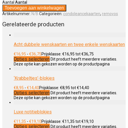
Aantal
Aantal
Toevoegen aan winkelwagen
Artikelnummer:
N/B
Categorieën:
condoleancekaarten
,
removos
Gerelateerde producten
Acht dubbele wenskaarten en twee enkele wenskaarten
€
16,95
-
€
36,75
Prijsklasse: €16,95 tot €36,75
Opties selecteren
Dit product heeft meerdere variaties.
Deze optie kan gekozen worden op de productpagina
‘Krabbeltjes’-blokjes
€
8,95
-
€
14,40
Prijsklasse: €8,95 tot €14,40
Opties selecteren
Dit product heeft meerdere variaties.
Deze optie kan gekozen worden op de productpagina
Luxe notitieblokjes
€
11,35
-
€
19,10
Prijsklasse: €11,35 tot €19,10
Opties selecteren
Dit product heeft meerdere variaties.