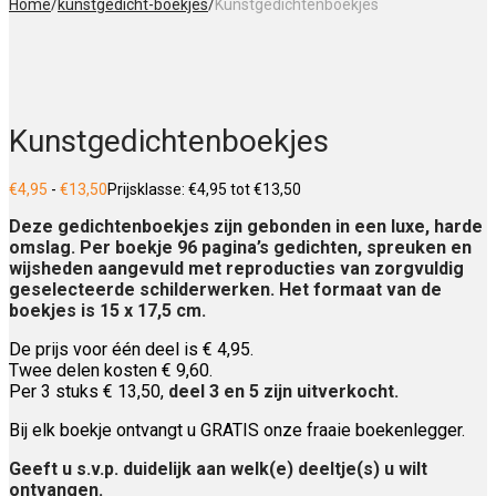
Home
/
kunstgedicht-boekjes
/
Kunstgedichtenboekjes
Kunstgedichtenboekjes
€
4,95
-
€
13,50
Prijsklasse: €4,95 tot €13,50
Deze gedichtenboekjes zijn gebonden in een luxe, harde
omslag. Per boekje 96 pagina’s gedichten, spreuken en
wijsheden aangevuld met reproducties van zorgvuldig
geselecteerde schilderwerken. Het formaat van de
boekjes is 15 x 17,5 cm.
De prijs voor één deel is € 4,95.
Twee delen kosten € 9,60.
Per 3 stuks € 13,50,
deel 3 en 5 zijn uitverkocht.
Bij elk boekje ontvangt u GRATIS onze fraaie boekenlegger.
Geeft u s.v.p. duidelijk aan welk(e) deeltje(s) u wilt
ontvangen.